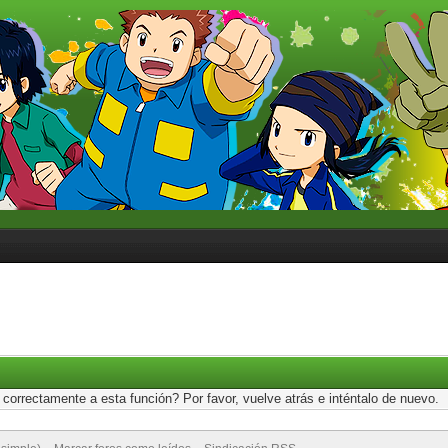
correctamente a esta función? Por favor, vuelve atrás e inténtalo de nuevo.