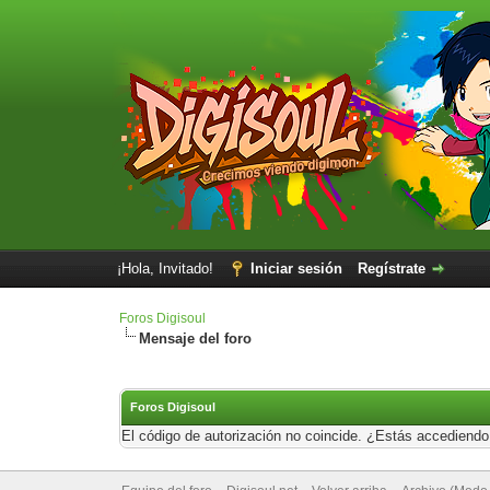
¡Hola, Invitado!
Iniciar sesión
Regístrate
Foros Digisoul
Mensaje del foro
Foros Digisoul
El código de autorización no coincide. ¿Estás accediendo 