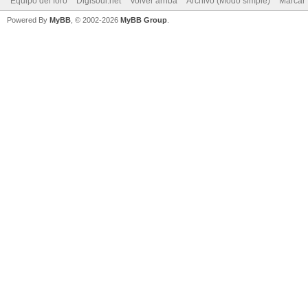
Equipo del foro
Digisoul.net
Volver arriba
Archivo (Modo simple)
Marcar 
Powered By
MyBB
, © 2002-2026
MyBB Group
.