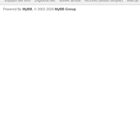
Equipo del foro
Digisoul.net
Volver arriba
Archivo (Modo simple)
Marcar 
Powered By
MyBB
, © 2002-2026
MyBB Group
.