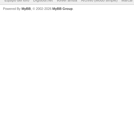
Equipo del foro
Digisoul.net
Volver arriba
Archivo (Modo simple)
Marcar 
Powered By
MyBB
, © 2002-2026
MyBB Group
.