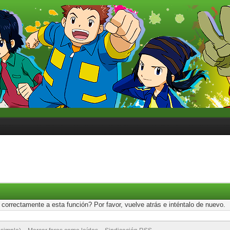
correctamente a esta función? Por favor, vuelve atrás e inténtalo de nuevo.