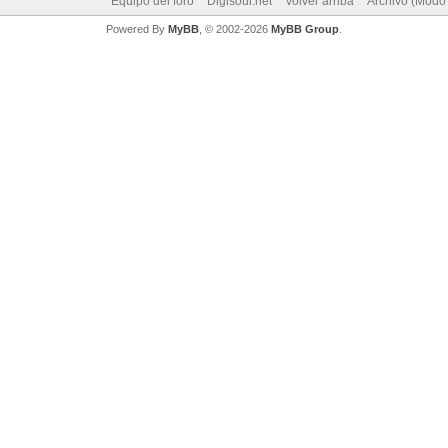
Equipo del foro
Digisoul.net
Volver arriba
Archivo (Modo
Powered By
MyBB
, © 2002-2026
MyBB Group
.