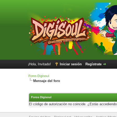
¡Hola, Invitado!
Iniciar sesión
Regístrate
Foros Digisoul
Mensaje del foro
Foros Digisoul
El código de autorización no coincide. ¿Estás accediendo 