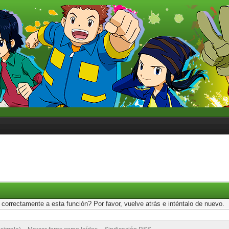
correctamente a esta función? Por favor, vuelve atrás e inténtalo de nuevo.