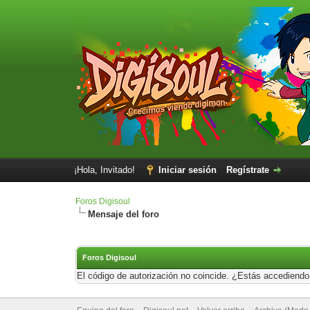
¡Hola, Invitado!
Iniciar sesión
Regístrate
Foros Digisoul
Mensaje del foro
Foros Digisoul
El código de autorización no coincide. ¿Estás accediendo 