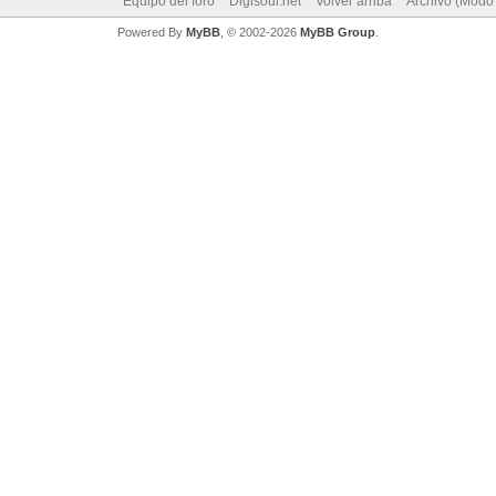
Equipo del foro
Digisoul.net
Volver arriba
Archivo (Modo
Powered By
MyBB
, © 2002-2026
MyBB Group
.