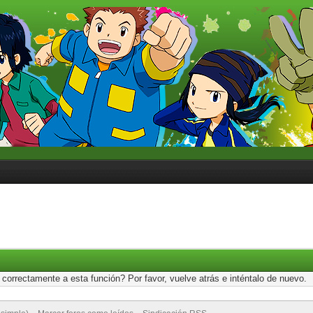
correctamente a esta función? Por favor, vuelve atrás e inténtalo de nuevo.