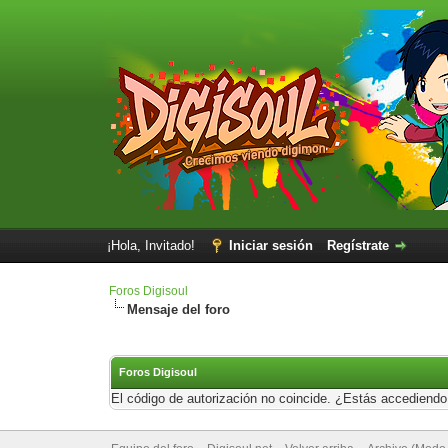
¡Hola, Invitado!
Iniciar sesión
Regístrate
Foros Digisoul
Mensaje del foro
Foros Digisoul
El código de autorización no coincide. ¿Estás accediendo 