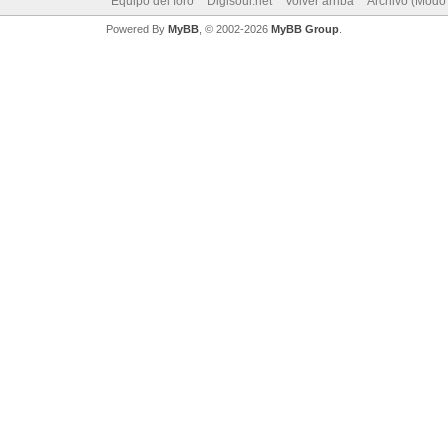
Equipo del foro
Digisoul.net
Volver arriba
Archivo (Modo
Powered By
MyBB
, © 2002-2026
MyBB Group
.