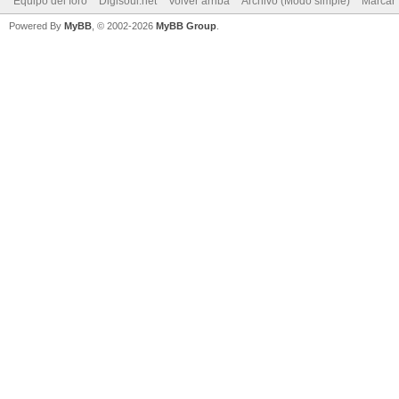
Equipo del foro
Digisoul.net
Volver arriba
Archivo (Modo simple)
Marcar 
Powered By
MyBB
, © 2002-2026
MyBB Group
.