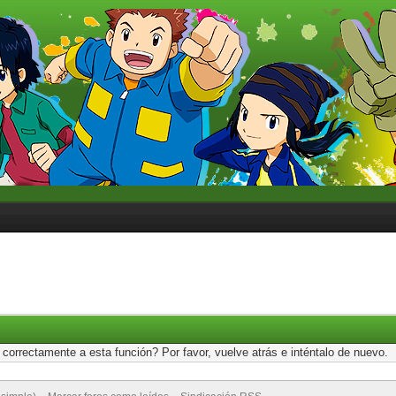
correctamente a esta función? Por favor, vuelve atrás e inténtalo de nuevo.