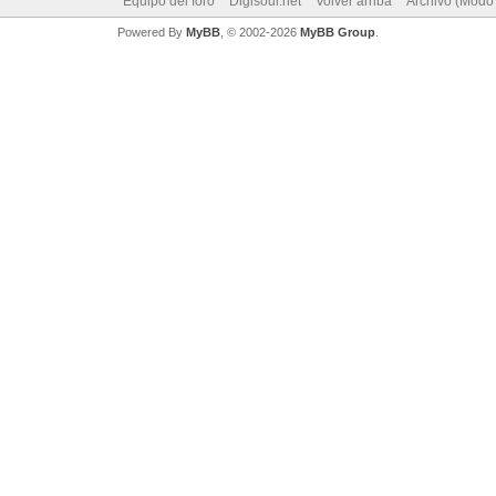
Equipo del foro
Digisoul.net
Volver arriba
Archivo (Modo
Powered By
MyBB
, © 2002-2026
MyBB Group
.