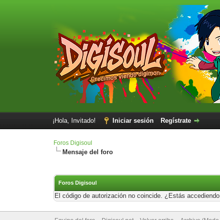
¡Hola, Invitado!
Iniciar sesión
Regístrate
Foros Digisoul
Mensaje del foro
Foros Digisoul
El código de autorización no coincide. ¿Estás accediendo 