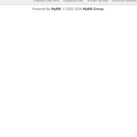
Equipo del foro
Digisoul.net
Volver arriba
Archivo (Modo
Powered By
MyBB
, © 2002-2026
MyBB Group
.