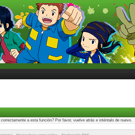
correctamente a esta función? Por favor, vuelve atrás e inténtalo de nuevo.