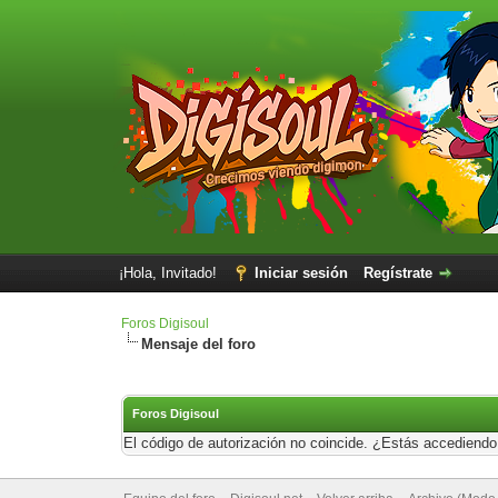
¡Hola, Invitado!
Iniciar sesión
Regístrate
Foros Digisoul
Mensaje del foro
Foros Digisoul
El código de autorización no coincide. ¿Estás accediendo 