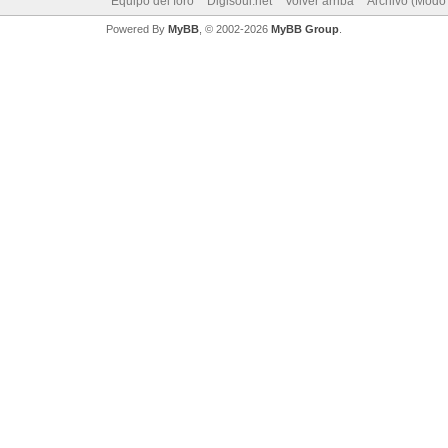
Equipo del foro
Digisoul.net
Volver arriba
Archivo (Modo
Powered By
MyBB
, © 2002-2026
MyBB Group
.