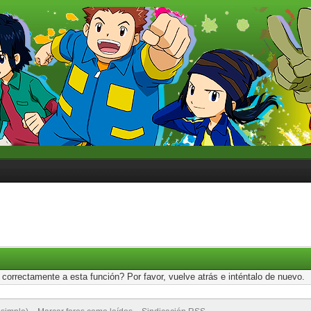
correctamente a esta función? Por favor, vuelve atrás e inténtalo de nuevo.