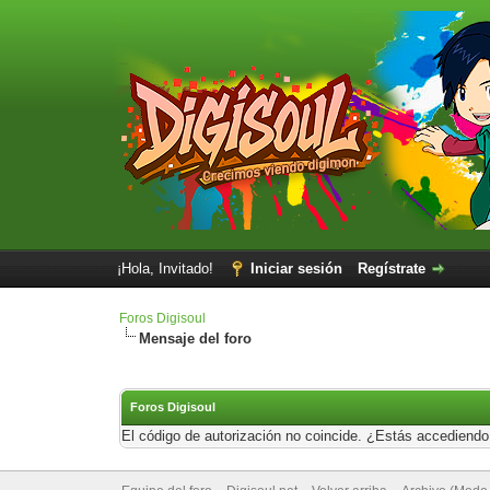
¡Hola, Invitado!
Iniciar sesión
Regístrate
Foros Digisoul
Mensaje del foro
Foros Digisoul
El código de autorización no coincide. ¿Estás accediendo 