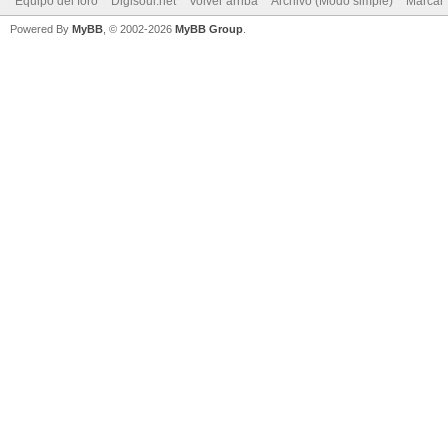
Equipo del foro
Digisoul.net
Volver arriba
Archivo (Modo simple)
Marcar 
Powered By
MyBB
, © 2002-2026
MyBB Group
.