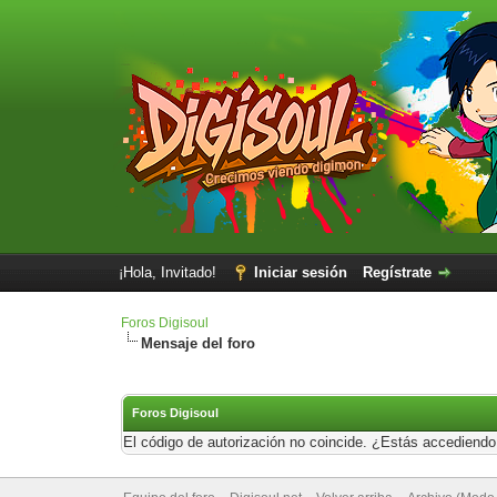
¡Hola, Invitado!
Iniciar sesión
Regístrate
Foros Digisoul
Mensaje del foro
Foros Digisoul
El código de autorización no coincide. ¿Estás accediendo 