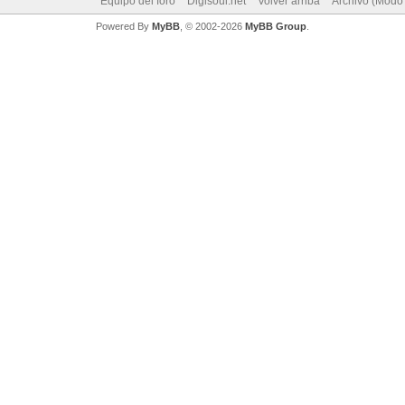
Equipo del foro
Digisoul.net
Volver arriba
Archivo (Modo
Powered By
MyBB
, © 2002-2026
MyBB Group
.