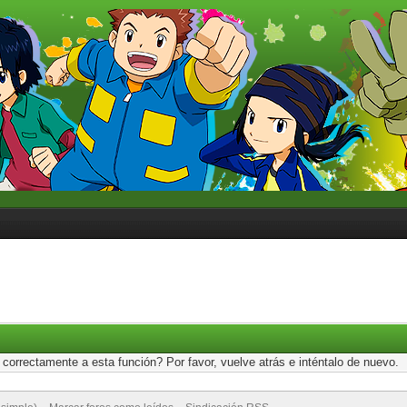
correctamente a esta función? Por favor, vuelve atrás e inténtalo de nuevo.