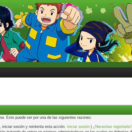
ina. Esto puede ser por una de las siguientes razones:
, iniciar sesión y reintenta esta acción.
Iniciar sesión
|
¿Necesitas registrarte
s tratando de entrar en páginas administrativas en las cuales no deberías de 