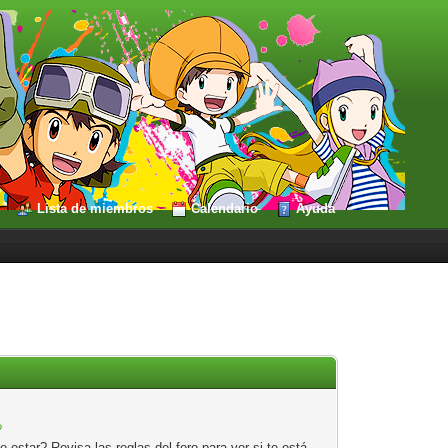
Lista de miembros
Calendario
Ayuda
?
estar? Revisa las reglas del foro para ver si te está