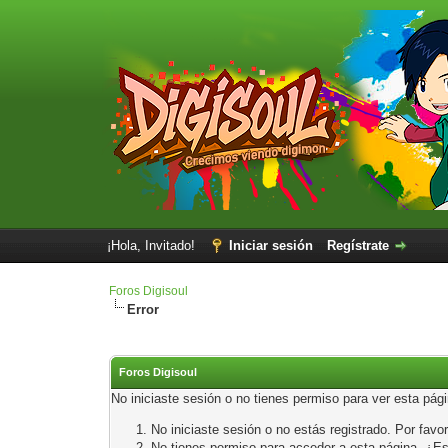
¡Hola, Invitado!
Iniciar sesión
Regístrate
Foros Digisoul
Error
Foros Digisoul
No iniciaste sesión o no tienes permiso para ver esta pág
No iniciaste sesión o no estás registrado. Por favor
No tienes permiso para acceder a esta página. ¿Está