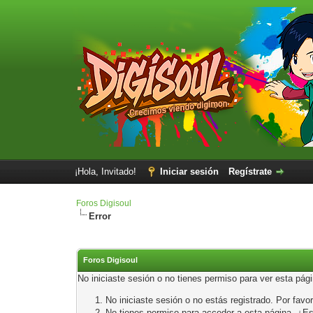
¡Hola, Invitado!
Iniciar sesión
Regístrate
Foros Digisoul
Error
Foros Digisoul
No iniciaste sesión o no tienes permiso para ver esta pág
No iniciaste sesión o no estás registrado. Por favor
No tienes permiso para acceder a esta página. ¿Está