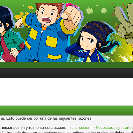
ina. Esto puede ser por una de las siguientes razones:
, iniciar sesión y reintenta esta acción.
Iniciar sesión
|
¿Necesitas registrarte
s tratando de entrar en páginas administrativas en las cuales no deberías de 