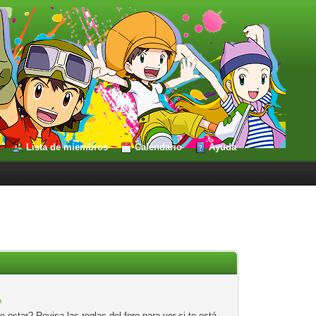
Lista de miembros
Calendario
Ayuda
?
estar? Revisa las reglas del foro para ver si te está