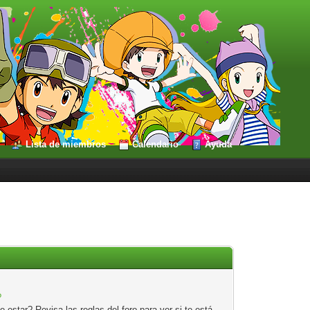
Lista de miembros
Calendario
Ayuda
?
estar? Revisa las reglas del foro para ver si te está