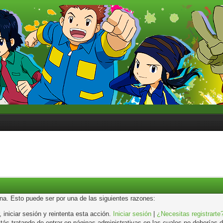
ina. Esto puede ser por una de las siguientes razones:
, iniciar sesión y reintenta esta acción.
Iniciar sesión
|
¿Necesitas registrarte
s tratando de entrar en páginas administrativas en las cuales no deberías de 