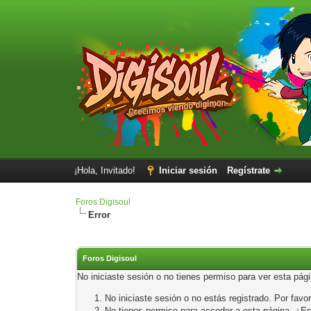
¡Hola, Invitado!
Iniciar sesión
Regístrate
Foros Digisoul
Error
Foros Digisoul
No iniciaste sesión o no tienes permiso para ver esta pág
No iniciaste sesión o no estás registrado. Por favor
No tienes permiso para acceder a esta página. ¿Está