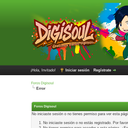
¡Hola, Invitado!
Iniciar sesión
Regístrate
Foros Digisoul
Error
Foros Digisoul
No iniciaste sesión o no tienes permiso para ver esta pág
No iniciaste sesión o no estás registrado. Por favor
No tienes permiso para acceder a esta página. ¿Está