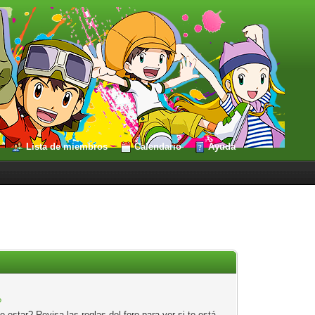
Lista de miembros
Calendario
Ayuda
?
estar? Revisa las reglas del foro para ver si te está