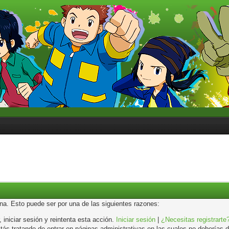
ina. Esto puede ser por una de las siguientes razones:
, iniciar sesión y reintenta esta acción.
Iniciar sesión
|
¿Necesitas registrarte
s tratando de entrar en páginas administrativas en las cuales no deberías de 