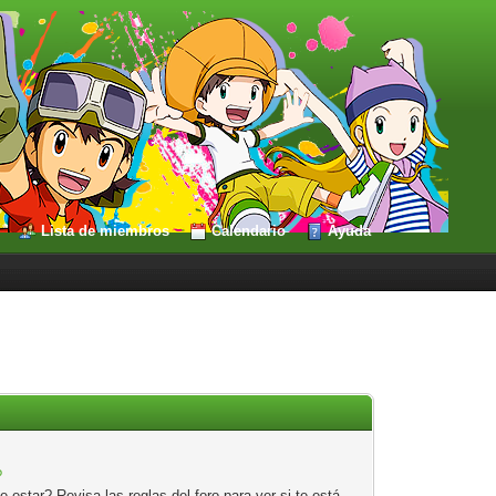
Lista de miembros
Calendario
Ayuda
?
estar? Revisa las reglas del foro para ver si te está