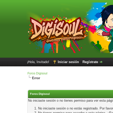
¡Hola, Invitado!
Iniciar sesión
Regístrate
Foros Digisoul
Error
Foros Digisoul
No iniciaste sesión o no tienes permiso para ver esta pág
No iniciaste sesión o no estás registrado. Por favor
No tienes permiso para acceder a esta página. ¿Está