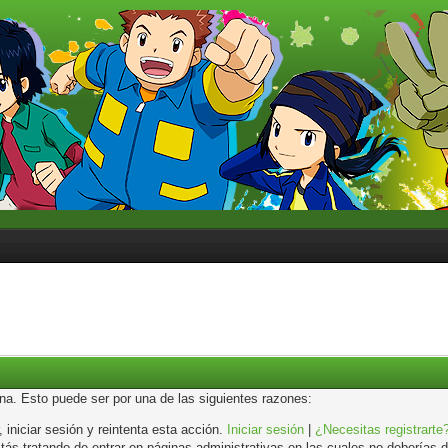
ina. Esto puede ser por una de las siguientes razones:
, iniciar sesión y reintenta esta acción.
Iniciar sesión
|
¿Necesitas registrarte
s tratando de entrar en páginas administrativas en las cuales no deberías de 