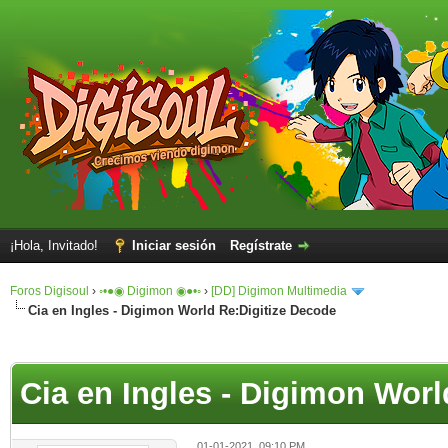
¡Hola, Invitado!
Iniciar sesión
Regístrate
Foros Digisoul
›
◦•●◉ Digimon ◉●•◦
›
[DD] Digimon Multimedia
Cia en Ingles - Digimon World Re:Digitize Decode
Cia en Ingles - Digimon Worl
01-01-2021, 09:10 PM