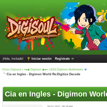
¡Hola, Invitado!
Iniciar sesión
Regístrate
Foros Digisoul
›
◦•●◉ Digimon ◉●•◦
›
[DD] Digimon Multimedia
Cia en Ingles - Digimon World Re:Digitize Decode
Cia en Ingles - Digimon Worl
28-01-2021, 08:28 AM