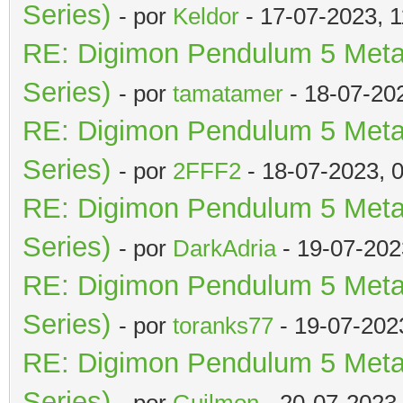
Series)
- por
Keldor
- 17-07-2023, 
RE: Digimon Pendulum 5 Metal
Series)
- por
tamatamer
- 18-07-20
RE: Digimon Pendulum 5 Metal
Series)
- por
2FFF2
- 18-07-2023, 
RE: Digimon Pendulum 5 Metal
Series)
- por
DarkAdria
- 19-07-202
RE: Digimon Pendulum 5 Metal
Series)
- por
toranks77
- 19-07-202
RE: Digimon Pendulum 5 Metal
Series)
- por
Guilmon
- 20-07-2023