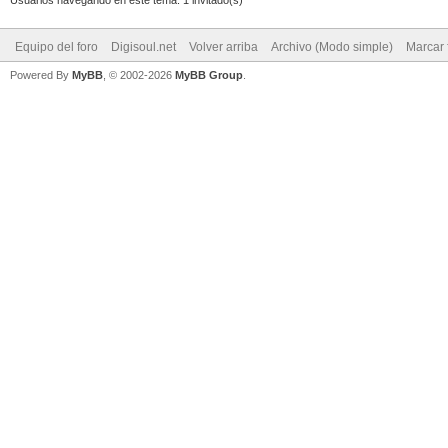
Equipo del foro
Digisoul.net
Volver arriba
Archivo (Modo simple)
Marcar 
Powered By
MyBB
, © 2002-2026
MyBB Group
.