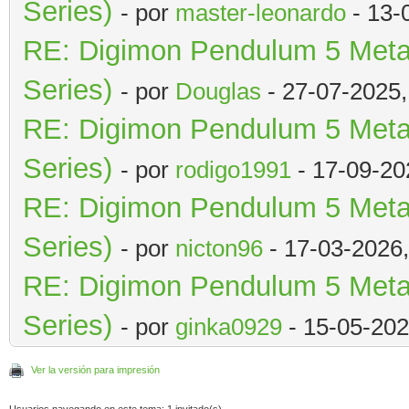
Series)
- por
master-leonardo
- 13-
RE: Digimon Pendulum 5 Metal
Series)
- por
Douglas
- 27-07-2025
RE: Digimon Pendulum 5 Metal
Series)
- por
rodigo1991
- 17-09-20
RE: Digimon Pendulum 5 Metal
Series)
- por
nicton96
- 17-03-2026
RE: Digimon Pendulum 5 Metal
Series)
- por
ginka0929
- 15-05-202
Ver la versión para impresión
Usuarios navegando en este tema: 1 invitado(s)