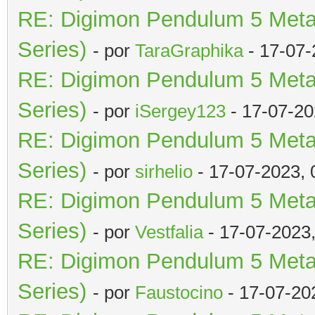
RE: Digimon Pendulum 5 Metal
Series)
- por
TaraGraphika
- 17-07-
RE: Digimon Pendulum 5 Metal
Series)
- por
iSergey123
- 17-07-20
RE: Digimon Pendulum 5 Metal
Series)
- por
sirhelio
- 17-07-2023,
RE: Digimon Pendulum 5 Metal
Series)
- por
Vestfalia
- 17-07-2023
RE: Digimon Pendulum 5 Metal
Series)
- por
Faustocino
- 17-07-20