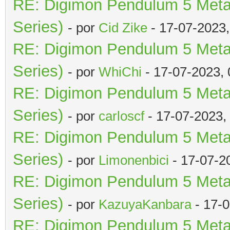
RE: Digimon Pendulum 5 Metal
Series)
- por
Cid Zike
- 17-07-2023
RE: Digimon Pendulum 5 Metal
Series)
- por
WhiChi
- 17-07-2023,
RE: Digimon Pendulum 5 Metal
Series)
- por
carloscf
- 17-07-2023,
RE: Digimon Pendulum 5 Metal
Series)
- por
Limonenbici
- 17-07-2
RE: Digimon Pendulum 5 Metal
Series)
- por
KazuyaKanbara
- 17-0
RE: Digimon Pendulum 5 Metal