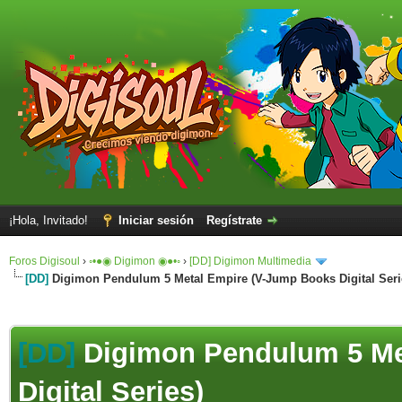
¡Hola, Invitado!
Iniciar sesión
Regístrate
Foros Digisoul
›
◦•●◉ Digimon ◉●•◦
›
[DD] Digimon Multimedia
[DD]
Digimon Pendulum 5 Metal Empire (V-Jump Books Digital Seri
[DD]
Digimon Pendulum 5 Me
Digital Series)