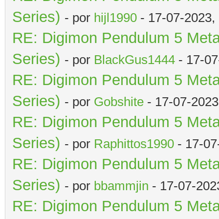
Series)
- por
hijl1990
- 17-07-2023,
RE: Digimon Pendulum 5 Metal
Series)
- por
BlackGus1444
- 17-07
RE: Digimon Pendulum 5 Metal
Series)
- por
Gobshite
- 17-07-2023
RE: Digimon Pendulum 5 Metal
Series)
- por
Raphittos1990
- 17-07
RE: Digimon Pendulum 5 Metal
Series)
- por
bbammjin
- 17-07-202
RE: Digimon Pendulum 5 Metal