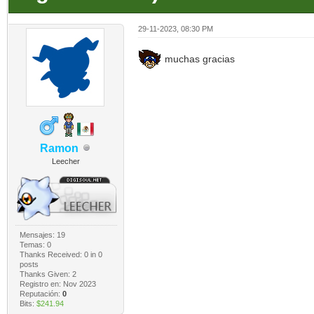
29-11-2023, 08:30 PM
muchas gracias
Ramon
Leecher
Mensajes: 19
Temas: 0
Thanks Received:
0
in 0
posts
Thanks Given: 2
Registro en: Nov 2023
Reputación:
0
Bits:
$241.94