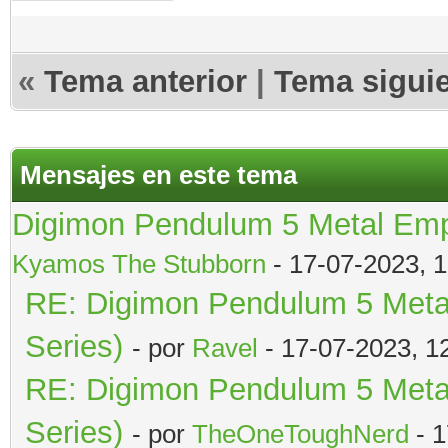
«
Tema anterior
|
Tema sigui
Mensajes en este tema
Digimon Pendulum 5 Metal Empi
Kyamos The Stubborn
- 17-07-2023, 
RE: Digimon Pendulum 5 Metal
Series)
- por
Ravel
- 17-07-2023, 1
RE: Digimon Pendulum 5 Metal
Series)
- por
TheOneToughNerd
- 1