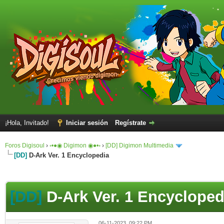
¡Hola, Invitado!
Iniciar sesión
Regístrate
Foros Digisoul
›
◦•●◉ Digimon ◉●•◦
›
[DD] Digimon Multimedia
[DD]
D-Ark Ver. 1 Encyclopedia
[DD]
D-Ark Ver. 1 Encycloped
06-11-2023, 09:22 PM