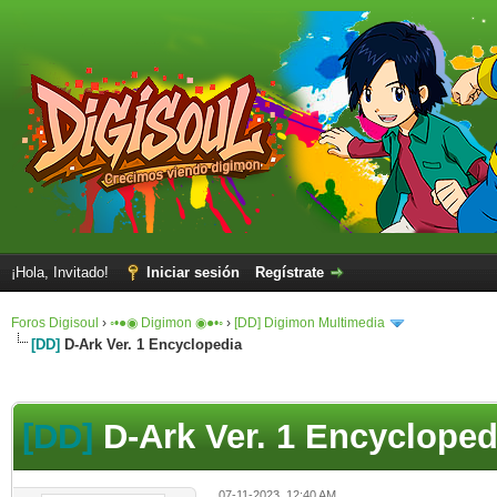
¡Hola, Invitado!
Iniciar sesión
Regístrate
Foros Digisoul
›
◦•●◉ Digimon ◉●•◦
›
[DD] Digimon Multimedia
[DD]
D-Ark Ver. 1 Encyclopedia
[DD]
D-Ark Ver. 1 Encycloped
07-11-2023, 12:40 AM