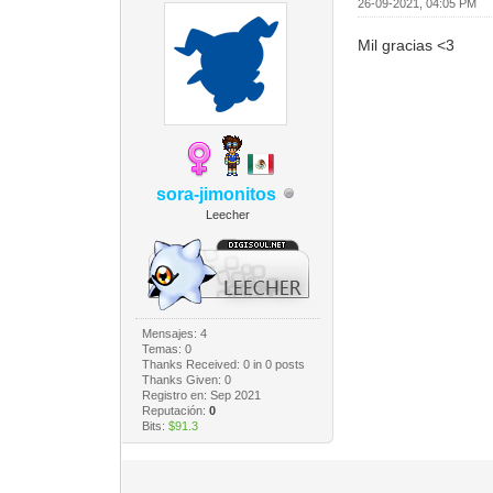
26-09-2021, 04:05 PM
Mil gracias <3
sora-jimonitos
Leecher
Mensajes: 4
Temas: 0
Thanks Received:
0
in 0 posts
Thanks Given: 0
Registro en: Sep 2021
Reputación:
0
Bits:
$91.3