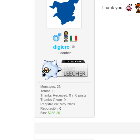
Thank you
digicro
Leecher
Mensajes: 23
Temas: 0
Thanks Received:
0
in 0 posts
Thanks Given: 0
Registro en: May 2020
Reputación:
0
Bits:
$285.26