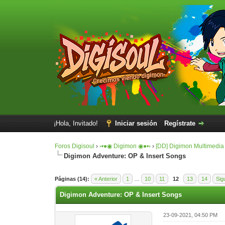
¡Hola, Invitado!
Iniciar sesión
Regístrate
Foros Digisoul
›
◦•●◉ Digimon ◉●•◦
›
[DD] Digimon Multimedia
Digimon Adventure: OP & Insert Songs
0 voto(s) - 0 Media
1
2
3
4
5
Páginas (14):
« Anterior
1
…
10
11
12
13
14
Sig
Digimon Adventure: OP & Insert Songs
23-09-2021, 04:50 PM