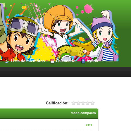
Lista de miembros
Calendario
Ayuda
Calificación:
Modo compacto
#111