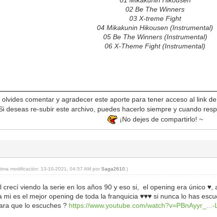
01 Mikakunin Hikousen
02 Be The Winners
03 X-treme Fight
04 Mikakunin Hikousen (Instrumental)
05 Be The Winners (Instrumental)
06 X-Theme Fight (Instrumental)
olvides comentar y agradecer este aporte para tener acceso al link d
i deseas re-subir este archivo, puedes hacerlo siempre y cuando resp
¡No dejes de compartirlo! ~
ltima modificación: 13-10-2021, 04:57 AM por
Saga2610
.)
 crecí viendo la serie en los años 90 y eso si, el opening era único ♥
a mi es el mejor opening de toda la franquicia ♥♥♥ si nunca lo has esc
ara que lo escuches ?
https://www.youtube.com/watch?v=PBnAyyr_...