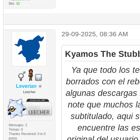
Bits:
$0
29-09-2025, 08:36 AM
Kyamos The Stubb
Ya que todo los 
borrados con el reb
Leverian
algunas descargas 
Leecher
note que muchos l
subtitulado, aqui
Mensajes: 2
encuentre las e
Temas: 0
Thanks Received:
0
in 0
original del usuari
posts