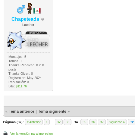
Chapeteada
Leecher
Mensajes: 5
Temas: 1
Thanks Received:
0
in 0
posts
Thanks Given: 0
Registro en: May 2024
Reputación:
0
Bits:
$111.76
«
Tema anterior
|
Tema siguiente
»
Páginas (37):
« Anterior
1
…
32
33
34
35
36
37
Siguiente »
Ver la versión para impresión