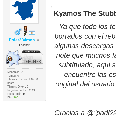
Kyamos The Stubb
Ya que todo los 
borrados con el reb
Polar234mon
algunas descargas 
Leecher
note que muchos l
subtitulado, aqui
Mensajes: 2
encuentre las e
Temas: 0
Thanks Received:
0
in 0
original del usuari
posts
Thanks Given: 0
Registro en: Feb 2024
Reputación:
0
Bits:
$60
Gracias a @"padi22"