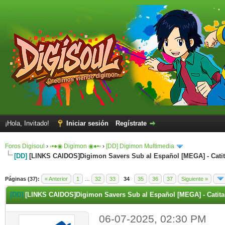
¡Hola, Invitado!
Iniciar sesión
Regístrate
Foros Digisoul
›
◦•●◉ Digimon ◉●•◦
›
[DD] Digimon Multimedia
[DD]
[LINKS CAIDOS]Digimon Savers Sub al Español [MEGA] - Cati
Páginas (37):
« Anterior
1
…
32
33
34
35
36
37
Siguiente »
[DD]
[LINKS CAIDOS]Digimon Savers Sub al Español [MEGA] - Catit
06-07-2025, 02:30 PM