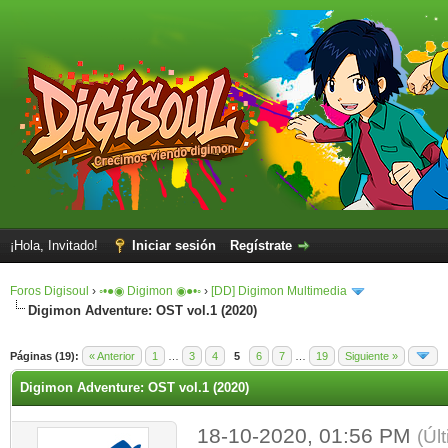
¡Hola, Invitado!
Iniciar sesión
Regístrate
Foros Digisoul
›
◦•●◉ Digimon ◉●•◦
›
[DD] Digimon Multimedia
Digimon Adventure: OST vol.1 (2020)
Páginas (19):
« Anterior
1
…
3
4
5
6
7
…
19
Siguiente »
Digimon Adventure: OST vol.1 (2020)
18-10-2020, 01:56 PM
(Úl