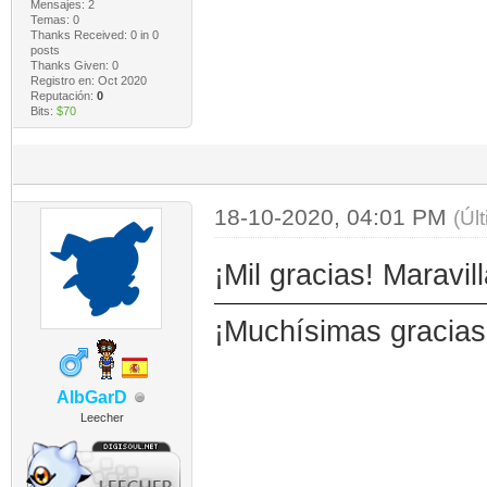
Mensajes: 2
Temas: 0
Thanks Received:
0
in 0
posts
Thanks Given: 0
Registro en: Oct 2020
Reputación:
0
Bits:
$70
18-10-2020, 04:01 PM
(Úl
¡Mil gracias! Maravi
¡Muchísimas gracias
AlbGarD
Leecher