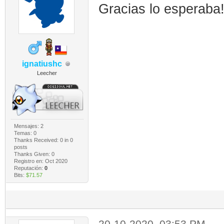
Gracias lo esperaba
ignatiushc
Leecher
Mensajes: 2
Temas: 0
Thanks Received:
0
in 0
posts
Thanks Given: 0
Registro en: Oct 2020
Reputación:
0
Bits:
$71.57
20-10-2020, 03:53 PM