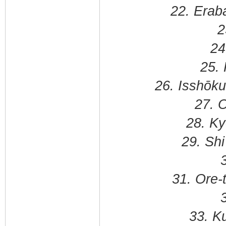
22. Erab
2
24
25.
26. Isshōku
27. 
28. Ky
29. Shi
31. Ore-
33. K