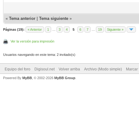
«
Tema anterior
|
Tema siguiente
»
Páginas (19):
« Anterior
1
…
3
4
5
6
7
…
19
Siguiente »
Ver la versión para impresión
Usuarios navegando en este tema: 2 invitado(s)
Equipo del foro
Digisoul.net
Volver arriba
Archivo (Modo simple)
Marcar 
Powered By
MyBB
, © 2002-2026
MyBB Group
.