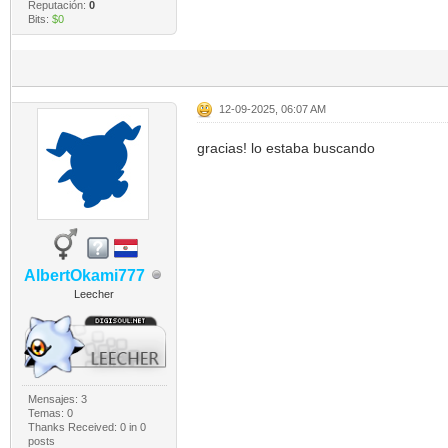
Reputación:
0
Bits:
$0
12-09-2025, 06:07 AM
gracias! lo estaba buscando
AlbertOkami777
Leecher
Mensajes: 3
Temas: 0
Thanks Received:
0
in 0
posts