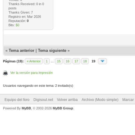
Thanks Received:
0
in 0
posts
Thanks Given: 7
Registro en: Mar 2026
Reputación:
0
Bits:
$0
«
Tema anterior
|
Tema siguiente
»
Páginas (19):
« Anterior
1
…
15
16
17
18
19
Ver la versión para impresión
Usuarios navegando en este tema: 2 invitado(s)
Equipo del foro
Digisoul.net
Volver arriba
Archivo (Modo simple)
Marcar 
Powered By
MyBB
, © 2002-2026
MyBB Group
.