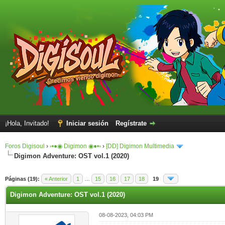
¡Hola, Invitado!
Iniciar sesión
Regístrate
Foros Digisoul
›
◦•●◉ Digimon ◉●•◦
›
[DD] Digimon Multimedia
Digimon Adventure: OST vol.1 (2020)
Páginas (19):
« Anterior
1
…
15
16
17
18
19
Digimon Adventure: OST vol.1 (2020)
08-08-2023, 04:03 PM