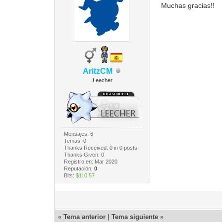
Muchas gracias!!
AritzCM
Leecher
Mensajes: 6
Temas: 0
Thanks Received:
0
in 0 posts
Thanks Given: 0
Registro en: Mar 2020
Reputación:
0
Bits:
$110.57
«
Tema anterior
|
Tema siguiente
»