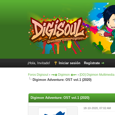
¡Hola, Invitado!
Iniciar sesión
Regístrate
Foros Digisoul
›
◦•●◉ Digimon ◉●•◦
›
[DD] Digimon Multimedia
Digimon Adventure: OST vol.1 (2020)
0 voto(s) - 0 Media
1
2
3
4
5
Digimon Adventure: OST vol.1 (2020)
18-10-2020, 07:02 AM