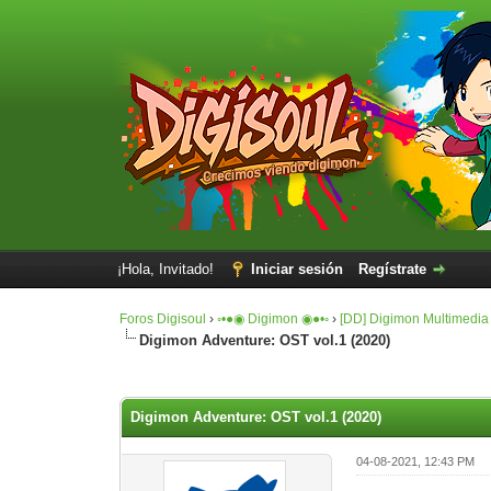
¡Hola, Invitado!
Iniciar sesión
Regístrate
Foros Digisoul
›
◦•●◉ Digimon ◉●•◦
›
[DD] Digimon Multimedia
Digimon Adventure: OST vol.1 (2020)
0 voto(s) - 0 Media
1
2
3
4
5
Digimon Adventure: OST vol.1 (2020)
04-08-2021, 12:43 PM