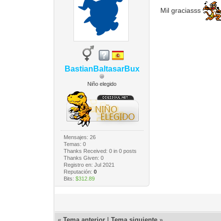
Mil graciasss
BastianBaltasarBux
Niño elegido
Mensajes: 26
Temas: 0
Thanks Received:
0
in 0 posts
Thanks Given: 0
Registro en: Jul 2021
Reputación:
0
Bits:
$312.89
«
Tema anterior
|
Tema siguiente
»