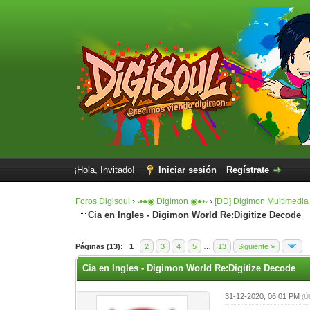
¡Hola, Invitado!
Iniciar sesión
Regístrate
Foros Digisoul
›
◦•●◉ Digimon ◉●•◦
›
[DD] Digimon Multimedia
Cia en Ingles - Digimon World Re:Digitize Decode
1 voto(s) - 5 Media
1
2
3
4
5
Páginas (13):
1
2
3
4
5
…
13
Siguiente »
Cia en Ingles - Digimon World Re:Digitize Decode
31-12-2020, 06:01 PM
(Ú