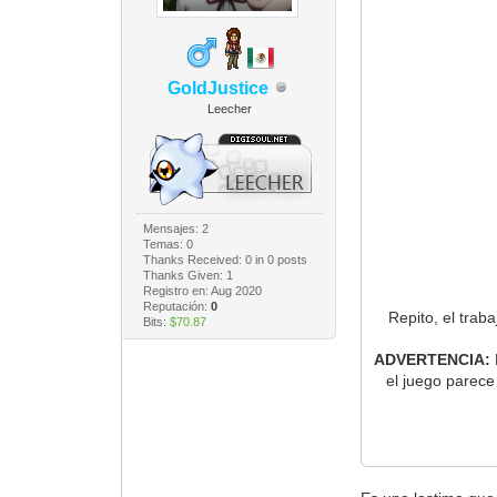
GoldJustice
Leecher
Mensajes: 2
Temas: 0
Thanks Received:
0
in 0 posts
Thanks Given: 1
Registro en: Aug 2020
Reputación:
0
Repito, el trab
Bits:
$70.87
ADVERTENCIA:
el juego parece