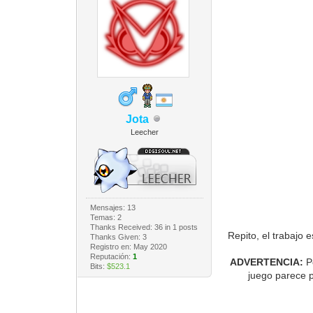
Jota
Leecher
Mensajes: 13
Temas: 2
Thanks Received:
36
in 1 posts
Repito, el trabajo 
Thanks Given: 3
Registro en: May 2020
Reputación:
1
ADVERTENCIA:
P
Bits:
$523.1
juego parece p