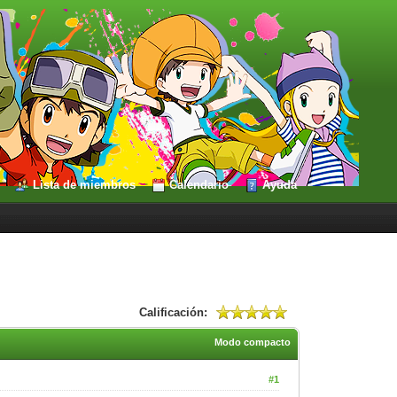
Lista de miembros
Calendario
Ayuda
Calificación:
Modo compacto
#1