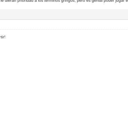
le dieran prioridad a los terminos gringos, pero es genial poder jugar e
tir!