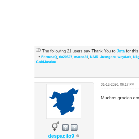
The following 21 users say Thank You to
Jota
for this
•
FortunaQ
,
ric20527
,
marco24
,
NAIR
,
Juxngore
,
weydark
,
N1
GoldJustice
31-12-2020, 06:17 PM
Muchas gracias am
despacito9