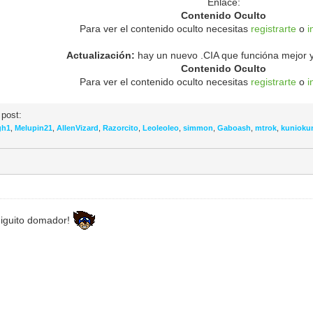
Enlace:
Contenido Oculto
Para ver el contenido oculto necesitas
registrarte
o
i
Actualización:
hay un nuevo .CIA que funcióna mejor y
Contenido Oculto
Para ver el contenido oculto necesitas
registrarte
o
i
 post:
gh1
,
Melupin21
,
AllenVizard
,
Razorcito
,
Leoleoleo
,
simmon
,
Gaboash
,
mtrok
,
kunioku
iguito domador!