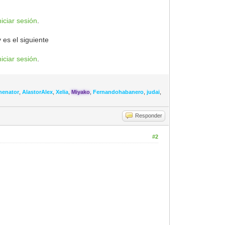
niciar sesión
.
 es el siguiente
niciar sesión
.
nenator
,
AlastorAlex
,
Xelia
,
Miyako
,
Fernandohabanero
,
judai
,
Responder
#2