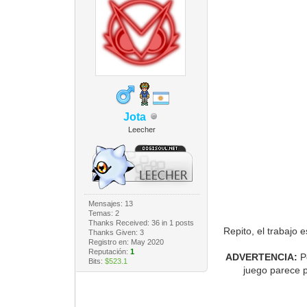
Jota
Leecher
Mensajes: 13
Temas: 2
Thanks Received:
36
in 1 posts
Repito, el trabajo 
Thanks Given: 3
Registro en: May 2020
Reputación:
1
ADVERTENCIA:
P
Bits:
$523.1
juego parece p