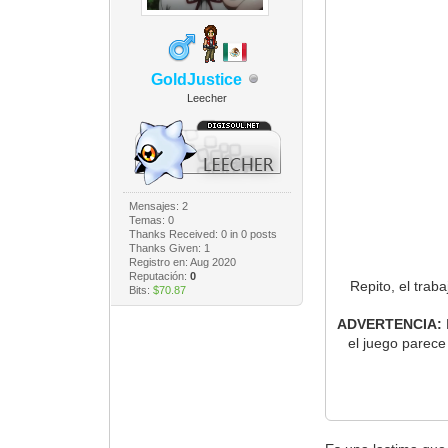
GoldJustice
Leecher
Mensajes: 2
Temas: 0
Thanks Received:
0
in 0 posts
Thanks Given: 1
Registro en: Aug 2020
Reputación:
0
Repito, el trab
Bits:
$70.87
ADVERTENCIA:
el juego parece