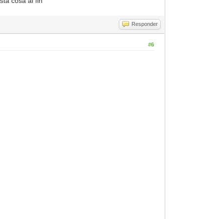
sta cosa al fin
Responder
#6