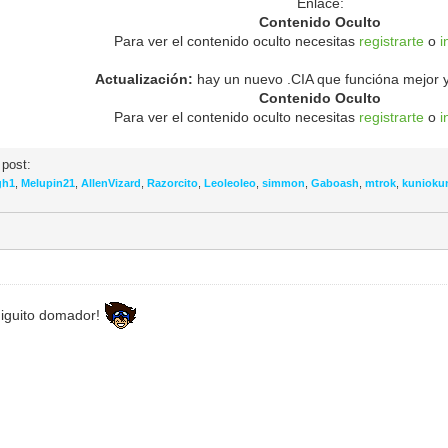
Enlace:
Contenido Oculto
Para ver el contenido oculto necesitas
registrarte
o
i
Actualización:
hay un nuevo .CIA que funcióna mejor y
Contenido Oculto
Para ver el contenido oculto necesitas
registrarte
o
i
 post:
gh1
,
Melupin21
,
AllenVizard
,
Razorcito
,
Leoleoleo
,
simmon
,
Gaboash
,
mtrok
,
kunioku
iguito domador!