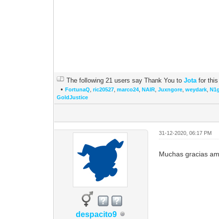
The following 21 users say Thank You to
Jota
for this
•
FortunaQ
,
ric20527
,
marco24
,
NAIR
,
Juxngore
,
weydark
,
N1
GoldJustice
31-12-2020, 06:17 PM
Muchas gracias am
despacito9