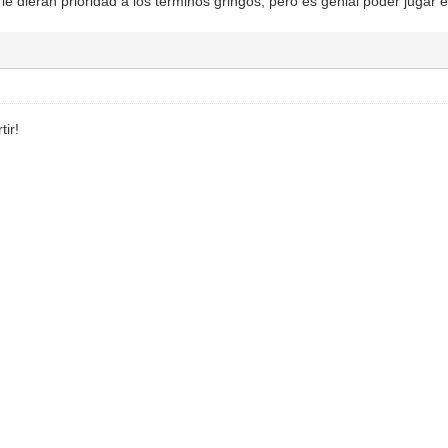
le dieran prioridad a los terminos gringos, pero es genial poder jugar e
tir!