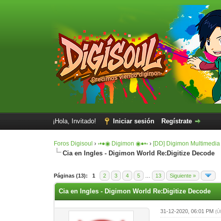
¡Hola, Invitado!
Iniciar sesión
Regístrate
Foros Digisoul
›
◦•●◉ Digimon ◉●•◦
›
[DD] Digimon Multimedia
Cia en Ingles - Digimon World Re:Digitize Decode
1 voto(s) - 5 Media
1
2
3
4
5
Páginas (13):
1
2
3
4
5
…
13
Siguiente »
Cia en Ingles - Digimon World Re:Digitize Decode
31-12-2020, 06:01 PM
(Ú