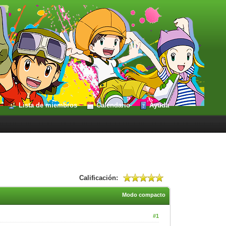
Lista de miembros
Calendario
Ayuda
Calificación:
Modo compacto
#1