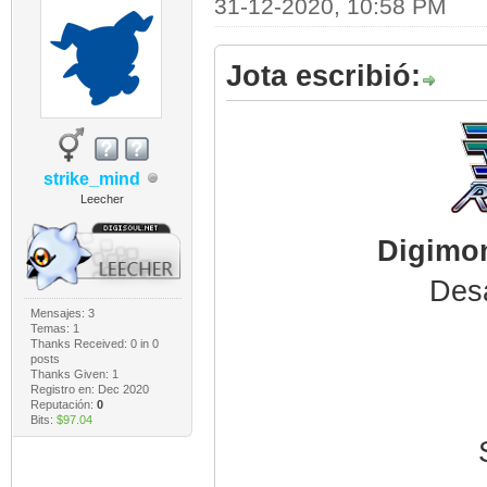
31-12-2020, 10:58 PM
Jota escribió:
strike_mind
Leecher
Digimon
Desa
Mensajes: 3
Temas: 1
Thanks Received:
0
in 0
posts
Thanks Given: 1
Registro en: Dec 2020
Reputación:
0
Bits:
$97.04