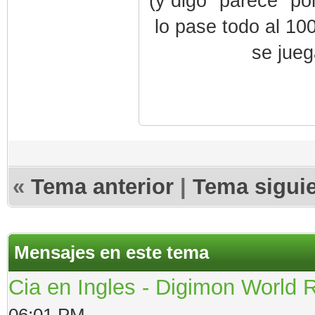
(y digo "parece" po
lo pase todo al 10
se jueg
«
Tema anterior
|
Tema sigui
Mensajes en este tema
Cia en Ingles - Digimon World 
06:01 PM