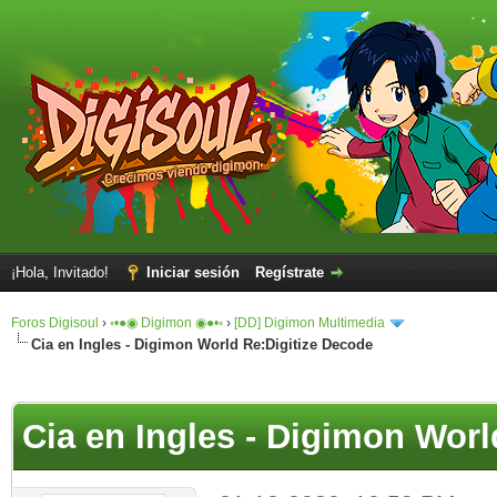
¡Hola, Invitado!
Iniciar sesión
Regístrate
Foros Digisoul
›
◦•●◉ Digimon ◉●•◦
›
[DD] Digimon Multimedia
Cia en Ingles - Digimon World Re:Digitize Decode
Cia en Ingles - Digimon Worl