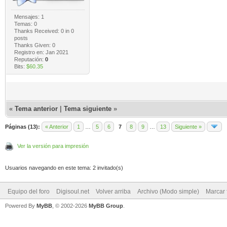
Mensajes: 1
Temas: 0
Thanks Received:
0
in 0
posts
Thanks Given: 0
Registro en: Jan 2021
Reputación:
0
Bits:
$60.35
«
Tema anterior
|
Tema siguiente
»
Páginas (13):
« Anterior
1
…
5
6
7
8
9
…
13
Siguiente »
Ver la versión para impresión
Usuarios navegando en este tema: 2 invitado(s)
Equipo del foro
Digisoul.net
Volver arriba
Archivo (Modo simple)
Marcar 
Powered By
MyBB
, © 2002-2026
MyBB Group
.