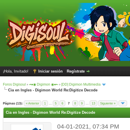
¡Hola, Invitado!
Iniciar sesión
Regístrate
Foros Digisoul
›
◦•●◉ Digimon ◉●•◦
›
[DD] Digimon Multimedia
Cia en Ingles - Digimon World Re:Digitize Decode
Páginas (13):
« Anterior
1
…
5
6
7
8
9
…
13
Siguiente »
Cia en Ingles - Digimon World Re:Digitize Decode
04-01-2021, 07:34 PM