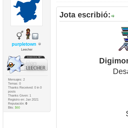
Jota escribió:
purpletown
Leecher
Digimon
Desa
Mensajes: 2
Temas: 0
Thanks Received:
0
in 0
posts
Thanks Given: 1
Registro en: Jan 2021
Reputación:
0
Bits:
$60