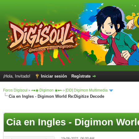
¡Hola, Invitado!
Iniciar sesión
Regístrate
Foros Digisoul
›
◦•●◉ Digimon ◉●•◦
›
[DD] Digimon Multimedia
Cia en Ingles - Digimon World Re:Digitize Decode
Cia en Ingles - Digimon Worl
19-06-2021, 06:00 AM