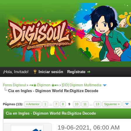
¡Hola, Invitado!
Iniciar sesión
Regístrate
Foros Digisoul
›
◦•●◉ Digimon ◉●•◦
›
[DD] Digimon Multimedia
Cia en Ingles - Digimon World Re:Digitize Decode
Páginas (13):
« Anterior
1
…
7
8
9
10
11
…
13
Siguiente »
Cia en Ingles - Digimon World Re:Digitize Decode
19-06-2021, 06:00 AM