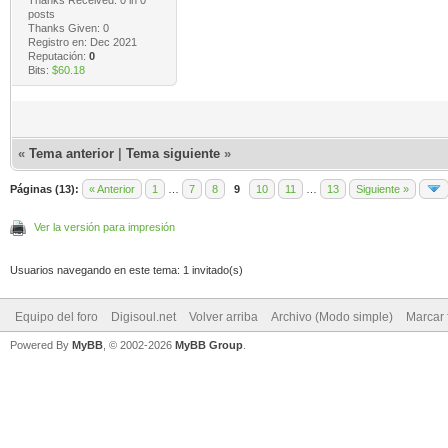
Thanks Received:
0
in 0
posts
Thanks Given: 0
Registro en: Dec 2021
Reputación:
0
Bits:
$60.18
«
Tema anterior
|
Tema siguiente
»
Páginas (13):
« Anterior
1
…
7
8
9
10
11
…
13
Siguiente »
Ver la versión para impresión
Usuarios navegando en este tema: 1 invitado(s)
Equipo del foro
Digisoul.net
Volver arriba
Archivo (Modo simple)
Marcar 
Powered By
MyBB
, © 2002-2026
MyBB Group
.