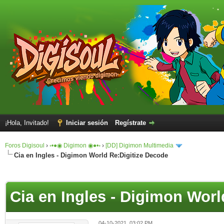
¡Hola, Invitado!
Iniciar sesión
Regístrate
Foros Digisoul
›
◦•●◉ Digimon ◉●•◦
›
[DD] Digimon Multimedia
Cia en Ingles - Digimon World Re:Digitize Decode
Cia en Ingles - Digimon Worl
04-10-2021, 03:02 PM