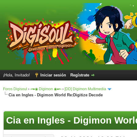
¡Hola, Invitado!
Iniciar sesión
Regístrate
Foros Digisoul
›
◦•●◉ Digimon ◉●•◦
›
[DD] Digimon Multimedia
Cia en Ingles - Digimon World Re:Digitize Decode
Cia en Ingles - Digimon Worl