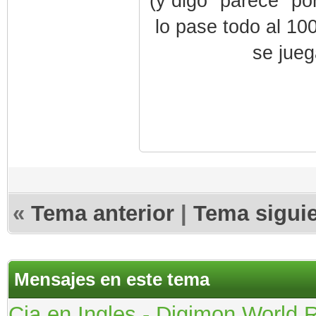
(y digo "parece" po
lo pase todo al 10
se jueg
«
Tema anterior
|
Tema sigui
Mensajes en este tema
Cia en Ingles - Digimon World 