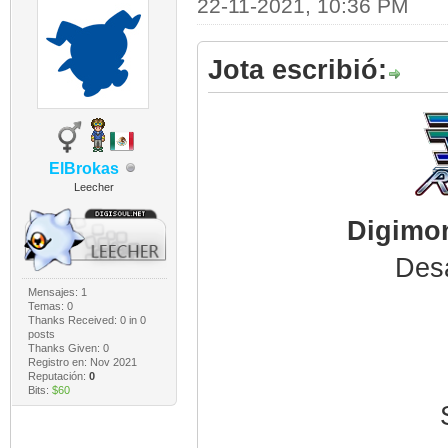
22-11-2021, 10:36 PM
Jota escribió:
ElBrokas
Leecher
Digimon
Desa
Mensajes: 1
Temas: 0
Thanks Received:
0
in 0
posts
Thanks Given: 0
Registro en: Nov 2021
Reputación:
0
Bits:
$60