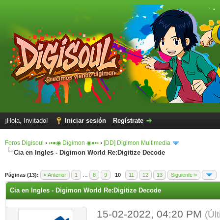
¡Hola, Invitado!
Iniciar sesión
Regístrate
Foros Digisoul
›
◦•●◉ Digimon ◉●•◦
›
[DD] Digimon Multimedia
Cia en Ingles - Digimon World Re:Digitize Decode
Páginas (13):
« Anterior
1
…
8
9
10
11
12
13
Siguiente »
Cia en Ingles - Digimon World Re:Digitize Decode
15-02-2022, 04:20 PM
(Úl