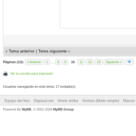
«
Tema anterior
|
Tema siguiente
»
Páginas (13):
« Anterior
1
…
8
9
10
11
12
13
Siguiente »
Ver la versión para impresión
Usuarios navegando en este tema: 17 invitado(s)
Equipo del foro
Digisoul.net
Volver arriba
Archivo (Modo simple)
Marcar 
Powered By
MyBB
, © 2002-2026
MyBB Group
.