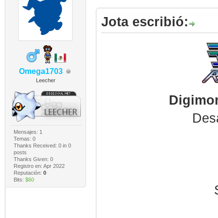
Jota escribió:
Omega1703
Leecher
Digimon
Desa
Mensajes: 1
Temas: 0
Thanks Received:
0
in 0
posts
Thanks Given: 0
Registro en: Apr 2022
Reputación:
0
Bits:
$60