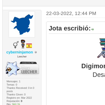
22-03-2022, 12:44 PM
Jota escribió:
cyberninjamon
Leecher
Digimon
Desa
Mensajes: 1
Temas: 0
Thanks Received:
0
in 0
posts
Thanks Given: 0
Registro en: Mar 2022
Reputación:
0
Bits:
$60.26