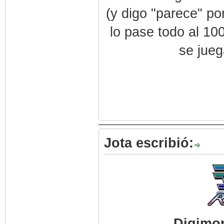
(y digo "parece" po
lo pase todo al 10
se jueg
Jota escribió:
Digimon