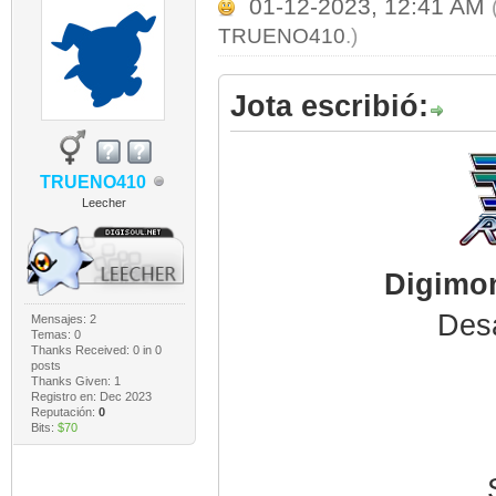
01-12-2023, 12:41 AM
TRUENO410
.)
Jota escribió:
TRUENO410
Leecher
Digimon
Desa
Mensajes: 2
Temas: 0
Thanks Received:
0
in 0
posts
Thanks Given: 1
Registro en: Dec 2023
Reputación:
0
Bits:
$70