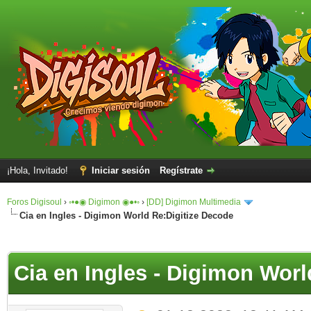
¡Hola, Invitado!
Iniciar sesión
Regístrate
Foros Digisoul
›
◦•●◉ Digimon ◉●•◦
›
[DD] Digimon Multimedia
Cia en Ingles - Digimon World Re:Digitize Decode
Cia en Ingles - Digimon Worl