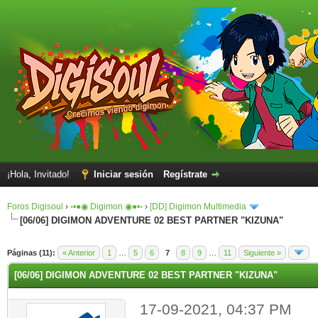
¡Hola, Invitado!
Iniciar sesión
Regístrate
Foros Digisoul
›
◦•●◉ Digimon ◉●•◦
›
[DD] Digimon Multimedia
[06/06] DIGIMON ADVENTURE 02 BEST PARTNER "KIZUNA"
Páginas (11):
« Anterior
1
…
5
6
7
8
9
…
11
Siguiente »
[06/06] DIGIMON ADVENTURE 02 BEST PARTNER "KIZUNA"
17-09-2021, 04:37 PM