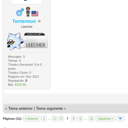
Terriermon
Leecher
Mensajes: 5
Temas: 0
Thanks Received:
0
in 0
posts
Thanks Given: 0
Registro en: Nov 2021
Reputación:
0
Bits:
$100.89
«
Tema anterior
|
Tema siguiente
»
Páginas (11):
« Anterior
1
…
5
6
7
8
9
…
11
Siguiente »