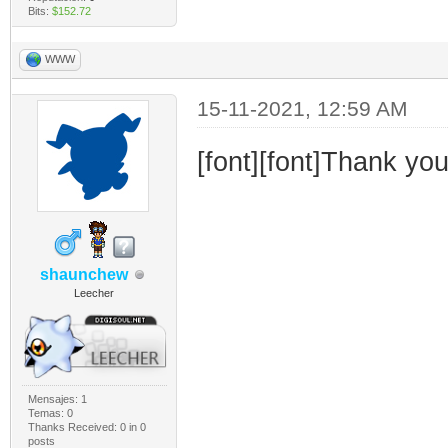
Bits:
$152.72
WWW
15-11-2021, 12:59 AM
[font][font]Thank yo
shaunchew
Leecher
Mensajes: 1
Temas: 0
Thanks Received:
0
in 0
posts