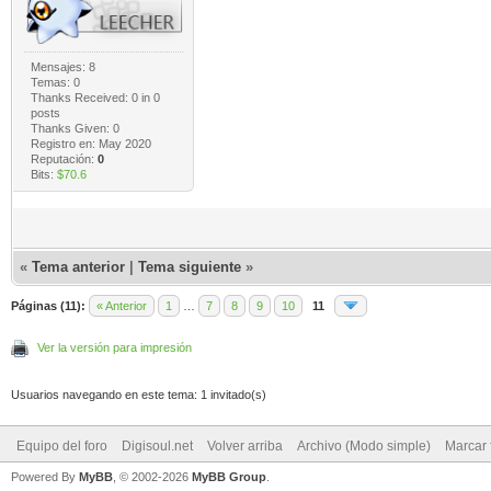
Mensajes: 8
Temas: 0
Thanks Received:
0
in 0
posts
Thanks Given: 0
Registro en: May 2020
Reputación:
0
Bits:
$70.6
«
Tema anterior
|
Tema siguiente
»
Páginas (11):
« Anterior
1
…
7
8
9
10
11
Ver la versión para impresión
Usuarios navegando en este tema: 1 invitado(s)
Equipo del foro
Digisoul.net
Volver arriba
Archivo (Modo simple)
Marcar 
Powered By
MyBB
, © 2002-2026
MyBB Group
.