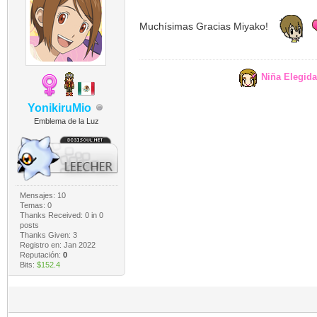
Muchísimas Gracias Miyako!
Niña Elegid
YonikiruMio
Emblema de la Luz
Mensajes: 10
Temas: 0
Thanks Received:
0
in 0
posts
Thanks Given: 3
Registro en: Jan 2022
Reputación:
0
Bits:
$152.4