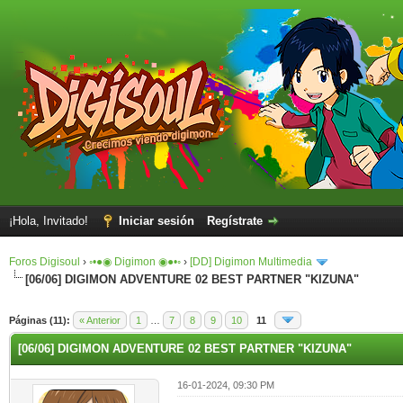
¡Hola, Invitado!
Iniciar sesión
Regístrate
Foros Digisoul
›
◦•●◉ Digimon ◉●•◦
›
[DD] Digimon Multimedia
[06/06] DIGIMON ADVENTURE 02 BEST PARTNER "KIZUNA"
Páginas (11):
« Anterior
1
…
7
8
9
10
11
[06/06] DIGIMON ADVENTURE 02 BEST PARTNER "KIZUNA"
16-01-2024, 09:30 PM