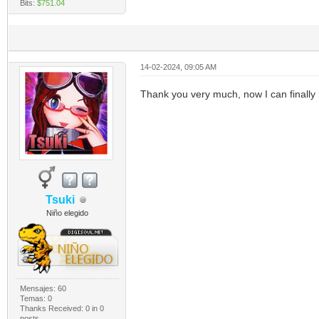
Bits:
$751.04
14-02-2024, 09:05 AM
Thank you very much, now I can finally h
Tsuki
Niño elegido
Mensajes: 60
Temas: 0
Thanks Received:
0
in 0
posts