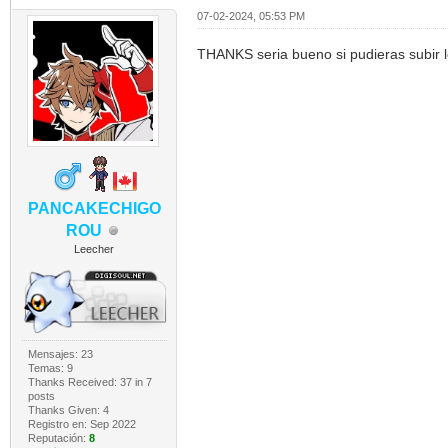
07-02-2024, 05:53 PM
THANKS seria bueno si pudieras subir l
PANCAKECHIGO
ROU
Leecher
Mensajes: 23
Temas: 9
Thanks Received:
37
in 7
posts
Thanks Given: 4
Registro en: Sep 2022
Reputación:
8