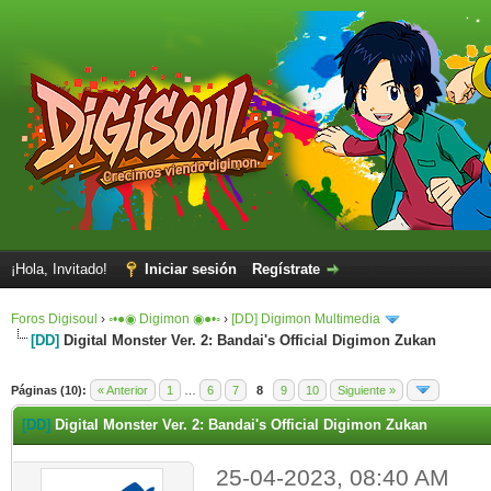
¡Hola, Invitado!
Iniciar sesión
Regístrate
Foros Digisoul
›
◦•●◉ Digimon ◉●•◦
›
[DD] Digimon Multimedia
[DD]
Digital Monster Ver. 2: Bandai's Official Digimon Zukan
Páginas (10):
« Anterior
1
…
6
7
8
9
10
Siguiente »
[DD]
Digital Monster Ver. 2: Bandai's Official Digimon Zukan
25-04-2023, 08:40 AM