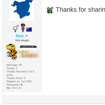
Thanks for sharin
Nick
Niño elegido
Mensajes: 58
Temas: 0
Thanks Received:
0
in 0
posts
Thanks Given: 0
Registro en: Jun 2022
Reputación:
0
Bits:
$637.64