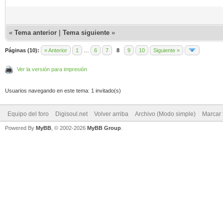
«
Tema anterior
|
Tema siguiente
»
Páginas (10):
« Anterior
1
…
6
7
8
9
10
Siguiente »
Ver la versión para impresión
Usuarios navegando en este tema: 1 invitado(s)
Equipo del foro
Digisoul.net
Volver arriba
Archivo (Modo simple)
Marcar 
Powered By
MyBB
, © 2002-2026
MyBB Group
.