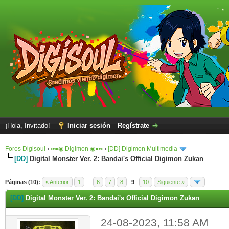
¡Hola, Invitado!
Iniciar sesión
Regístrate
Foros Digisoul
›
◦•●◉ Digimon ◉●•◦
›
[DD] Digimon Multimedia
[DD]
Digital Monster Ver. 2: Bandai's Official Digimon Zukan
Páginas (10):
« Anterior
1
…
6
7
8
9
10
Siguiente »
[DD]
Digital Monster Ver. 2: Bandai's Official Digimon Zukan
24-08-2023, 11:58 AM