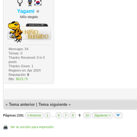
Yagami
Niño elegido
Mensajes: 54
Temas: 0
Thanks Received:
0
in 0
posts
Thanks Given: 1
Registro en: Apr 2024
Reputación:
0
Bits:
$615.75
«
Tema anterior
|
Tema siguiente
»
Páginas (10):
« Anterior
1
…
6
7
8
9
10
Siguiente »
Ver la versión para impresión