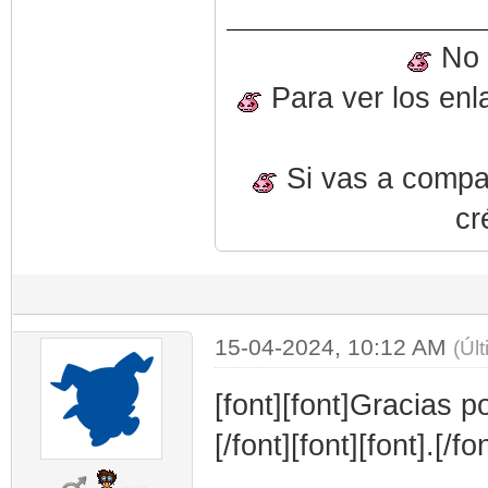
No o
Para ver los enl
Si vas a compart
cr
15-04-2024, 10:12 AM
(Úl
[font][font]Gracias p
[/font][font][font].[/fon