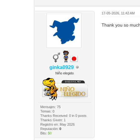
17-05-2026, 11:42 AM
Thank you so much
ginka0929
Niño elegido
Mensajes: 75
Temas: 0
Thanks Received:
0
in 0 posts
Thanks Given: 1
Registro en: May 2026
Reputación:
0
Bits:
$0