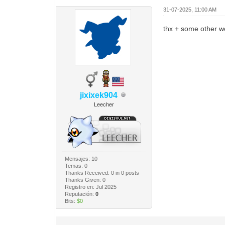
31-07-2025, 11:00 AM
thx + some other wo
jixixek904
Leecher
Mensajes: 10
Temas: 0
Thanks Received:
0
in 0 posts
Thanks Given: 0
Registro en: Jul 2025
Reputación:
0
Bits:
$0