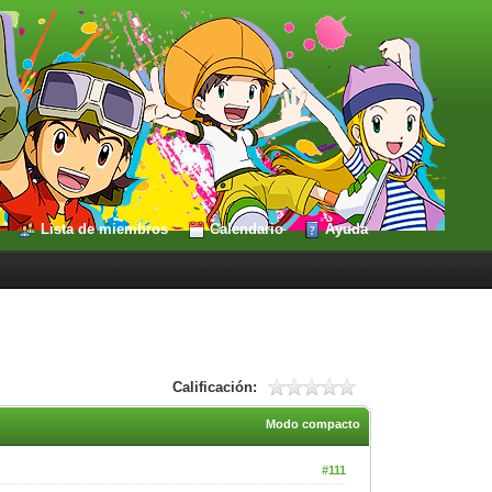
Lista de miembros
Calendario
Ayuda
Calificación:
Modo compacto
#111