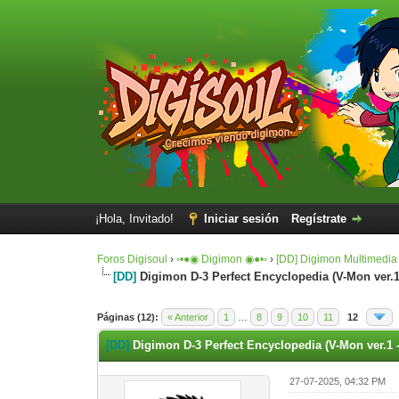
¡Hola, Invitado!
Iniciar sesión
Regístrate
Foros Digisoul
›
◦•●◉ Digimon ◉●•◦
›
[DD] Digimon Multimedia
[DD]
Digimon D-3 Perfect Encyclopedia (V-Mon ver.1 
0 voto(s) - 0 Media
1
2
3
4
5
Páginas (12):
« Anterior
1
…
8
9
10
11
12
[DD]
Digimon D-3 Perfect Encyclopedia (V-Mon ver.1 -
27-07-2025, 04:32 PM