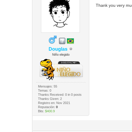
Thank you very m
Douglas
Niño elegido
Mensajes: 55
Temas: 0
Thanks Received:
0
in 0 posts
Thanks Given: 2
Registro en: Nov 2021
Reputación:
0
Bits:
$400.9