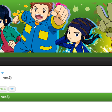
- ver.3)
nte »
 ver.3)