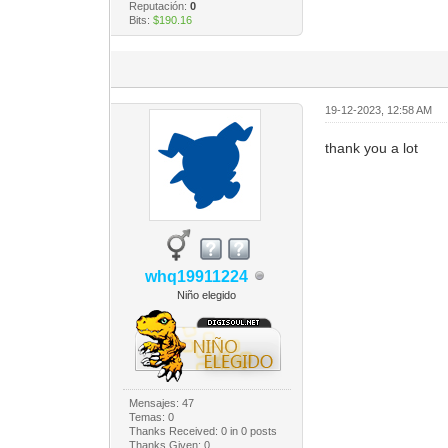
Reputación:
0
Bits:
$190.16
19-12-2023, 12:58 AM
thank you a lot
whq19911224
Niño elegido
Mensajes: 47
Temas: 0
Thanks Received:
0
in 0 posts
Thanks Given: 0