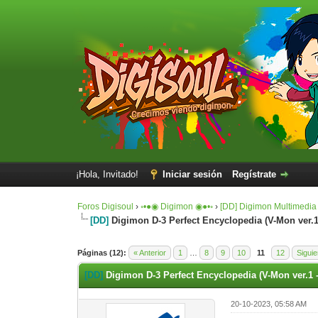
¡Hola, Invitado!
Iniciar sesión
Regístrate
Foros Digisoul
›
◦•●◉ Digimon ◉●•◦
›
[DD] Digimon Multimedia
[DD]
Digimon D-3 Perfect Encyclopedia (V-Mon ver.1 
0 voto(s) - 0 Media
1
2
3
4
5
Páginas (12):
« Anterior
1
…
8
9
10
11
12
Siguie
[DD]
Digimon D-3 Perfect Encyclopedia (V-Mon ver.1 -
20-10-2023, 05:58 AM