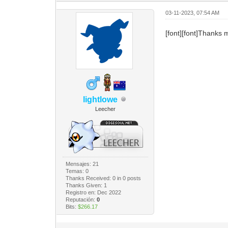
03-11-2023, 07:54 AM
[font][font]Thanks m
lightlowe
Leecher
Mensajes: 21
Temas: 0
Thanks Received:
0
in 0 posts
Thanks Given: 1
Registro en: Dec 2022
Reputación:
0
Bits:
$266.17