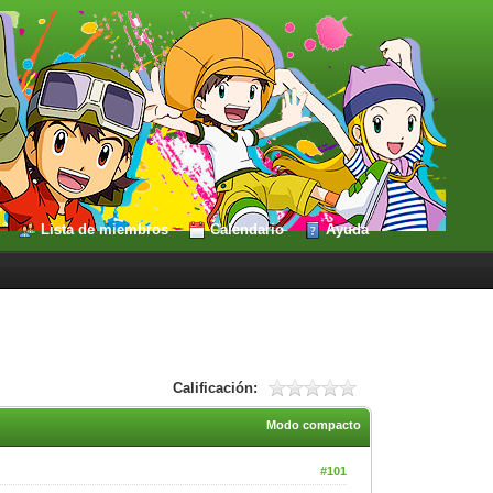
Lista de miembros
Calendario
Ayuda
Calificación:
Modo compacto
#101