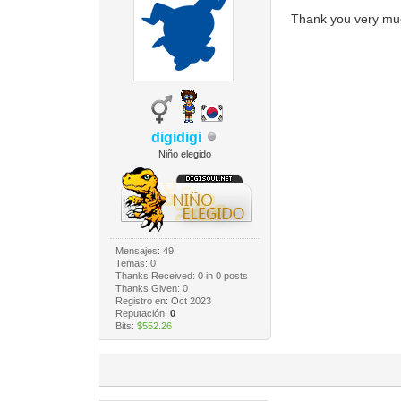
Thank you very m
digidigi
Niño elegido
Mensajes: 49
Temas: 0
Thanks Received:
0
in 0 posts
Thanks Given: 0
Registro en: Oct 2023
Reputación:
0
Bits:
$552.26