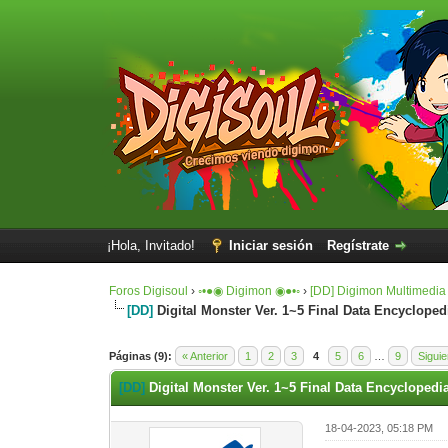
¡Hola, Invitado!
Iniciar sesión
Regístrate
Foros Digisoul
›
◦•●◉ Digimon ◉●•◦
›
[DD] Digimon Multimedia
[DD]
Digital Monster Ver. 1~5 Final Data Encycloped
0 voto(s) - 0 Media
1
2
3
4
5
Páginas (9):
« Anterior
1
2
3
4
5
6
…
9
Siguie
[DD]
Digital Monster Ver. 1~5 Final Data Encyclopedi
18-04-2023, 05:18 PM