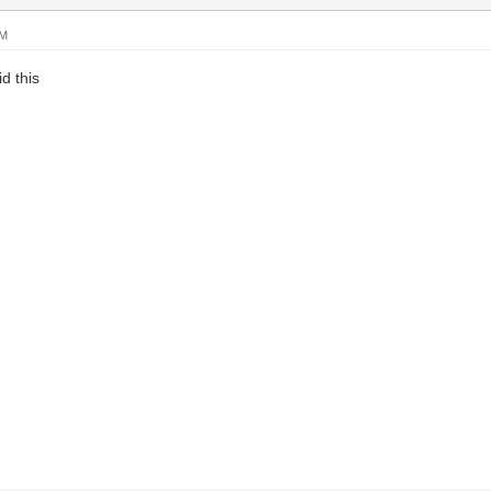
PM
d this