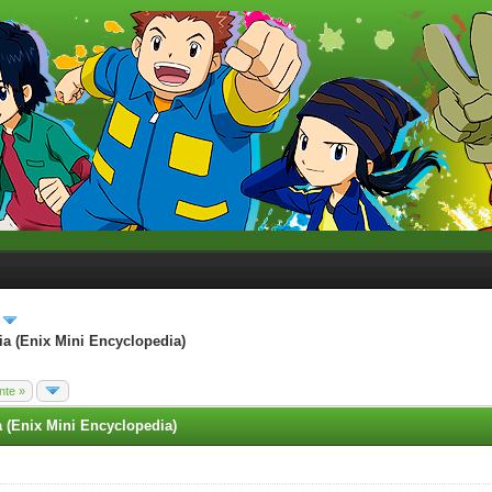
ia (Enix Mini Encyclopedia)
nte »
a (Enix Mini Encyclopedia)