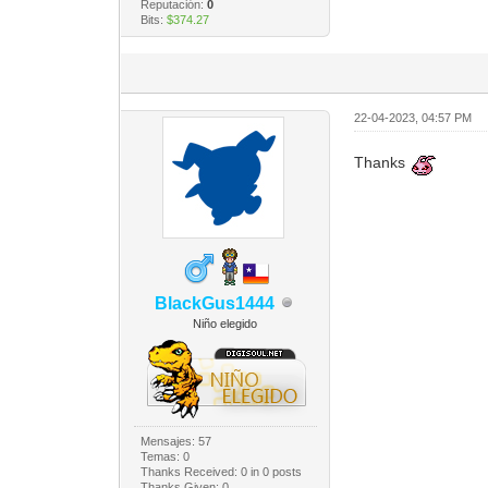
Reputación:
0
Bits:
$374.27
22-04-2023, 04:57 PM
Thanks
BlackGus1444
Niño elegido
Mensajes: 57
Temas: 0
Thanks Received:
0
in 0 posts
Thanks Given: 0