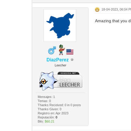
18-04-2023, 06:04 
Amazing that you di
DiazPerez
Leecher
Mensajes: 1
Temas: 0
Thanks Received:
0
in 0 posts
Thanks Given: 0
Registro en: Apr 2023
Reputación:
0
Bits:
$60.21