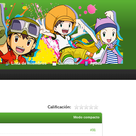
Lista de miembros
Calendario
Ayuda
Calificación:
Modo compacto
#31