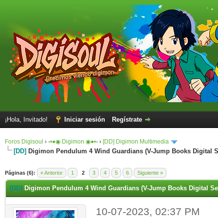
¡Hola, Invitado!
Iniciar sesión
Regístrate
Foros Digisoul
›
◦•●◉ Digimon ◉●•◦
›
[DD] Digimon Multimedia
[DD]
Digimon Pendulum 4 Wind Guardians (V-Jump Books Digital S
Páginas (6):
« Anterior
1
2
3
4
5
6
Siguiente »
[DD]
Digimon Pendulum 4 Wind Guardians (V-Jump Books Digital Ser
10-07-2023, 02:37 PM