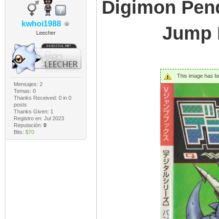
Digimon Pend
kwhoi1988
Jump B
Leecher
This image has bee
Mensajes: 2
Temas: 0
Thanks Received:
0
in 0
posts
Thanks Given: 1
Registro en: Jul 2023
Reputación:
0
Bits:
$70