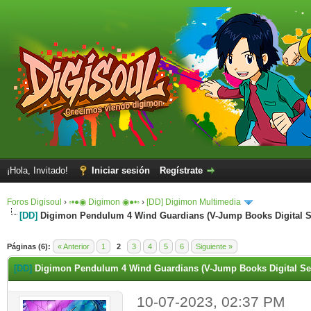
¡Hola, Invitado!
Iniciar sesión
Regístrate
Foros Digisoul
›
◦•●◉ Digimon ◉●•◦
›
[DD] Digimon Multimedia
[DD]
Digimon Pendulum 4 Wind Guardians (V-Jump Books Digital S
Páginas (6):
« Anterior
1
2
3
4
5
6
Siguiente »
[DD]
Digimon Pendulum 4 Wind Guardians (V-Jump Books Digital Ser
10-07-2023, 02:37 PM