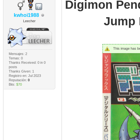
Digimon Pend
kwhoi1988
Jump B
Leecher
This image has bee
Mensajes: 2
Temas: 0
Thanks Received:
0
in 0
posts
Thanks Given: 1
Registro en: Jul 2023
Reputación:
0
Bits:
$70