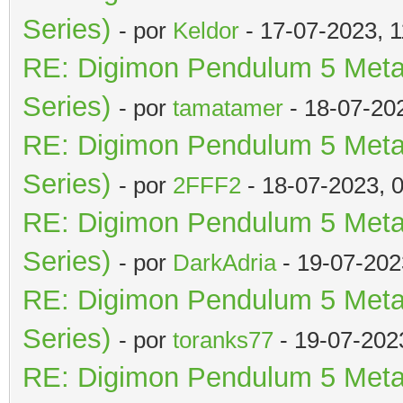
Series)
- por
Keldor
- 17-07-2023, 
RE: Digimon Pendulum 5 Metal
Series)
- por
tamatamer
- 18-07-20
RE: Digimon Pendulum 5 Metal
Series)
- por
2FFF2
- 18-07-2023, 
RE: Digimon Pendulum 5 Metal
Series)
- por
DarkAdria
- 19-07-202
RE: Digimon Pendulum 5 Metal
Series)
- por
toranks77
- 19-07-202
RE: Digimon Pendulum 5 Metal