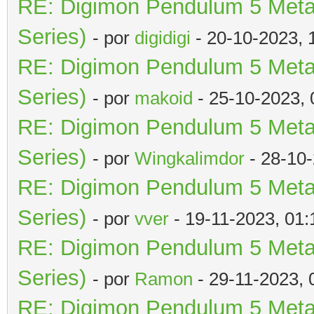
RE: Digimon Pendulum 5 Metal
Series)
- por
digidigi
- 20-10-2023, 
RE: Digimon Pendulum 5 Metal
Series)
- por
makoid
- 25-10-2023,
RE: Digimon Pendulum 5 Metal
Series)
- por
Wingkalimdor
- 28-10
RE: Digimon Pendulum 5 Metal
Series)
- por
vver
- 19-11-2023, 01
RE: Digimon Pendulum 5 Metal
Series)
- por
Ramon
- 29-11-2023,
RE: Digimon Pendulum 5 Metal