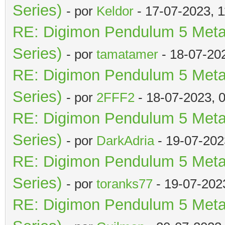
Series)
- por
Keldor
- 17-07-2023, 
RE: Digimon Pendulum 5 Metal
Series)
- por
tamatamer
- 18-07-20
RE: Digimon Pendulum 5 Metal
Series)
- por
2FFF2
- 18-07-2023, 
RE: Digimon Pendulum 5 Metal
Series)
- por
DarkAdria
- 19-07-202
RE: Digimon Pendulum 5 Metal
Series)
- por
toranks77
- 19-07-202
RE: Digimon Pendulum 5 Metal