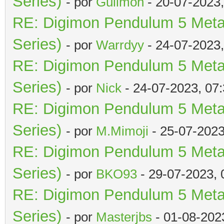
Series)
- por
Guilmon
- 20-07-2023
RE: Digimon Pendulum 5 Metal
Series)
- por
Warrdyy
- 24-07-2023
RE: Digimon Pendulum 5 Metal
Series)
- por
Nick
- 24-07-2023, 07
RE: Digimon Pendulum 5 Metal
Series)
- por
M.Mimoji
- 25-07-2023
RE: Digimon Pendulum 5 Metal
Series)
- por
BKO93
- 29-07-2023,
RE: Digimon Pendulum 5 Metal
Series)
- por
Masterjbs
- 01-08-202