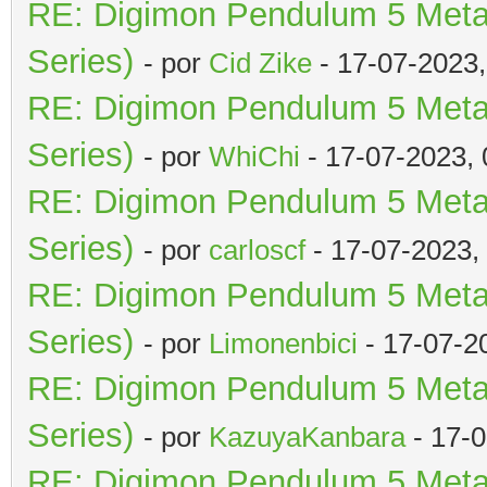
RE: Digimon Pendulum 5 Metal
Series)
- por
Cid Zike
- 17-07-2023
RE: Digimon Pendulum 5 Metal
Series)
- por
WhiChi
- 17-07-2023,
RE: Digimon Pendulum 5 Metal
Series)
- por
carloscf
- 17-07-2023,
RE: Digimon Pendulum 5 Metal
Series)
- por
Limonenbici
- 17-07-2
RE: Digimon Pendulum 5 Metal
Series)
- por
KazuyaKanbara
- 17-0
RE: Digimon Pendulum 5 Metal