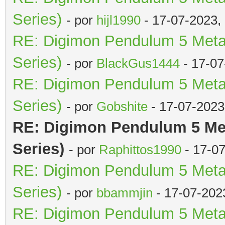
Series)
- por
hijl1990
- 17-07-2023,
RE: Digimon Pendulum 5 Metal
Series)
- por
BlackGus1444
- 17-07
RE: Digimon Pendulum 5 Metal
Series)
- por
Gobshite
- 17-07-2023
RE: Digimon Pendulum 5 Met
Series)
- por
Raphittos1990
- 17-0
RE: Digimon Pendulum 5 Metal
Series)
- por
bbammjin
- 17-07-202
RE: Digimon Pendulum 5 Metal