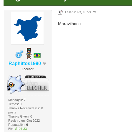
17-07-2023, 10:53 PM
Maravilhoso.
Raphittos1990
Leecher
Mensajes: 7
Temas: 0
Thanks Received:
0
in 0
posts
Thanks Given: 0
Registro en: Oct 2022
Reputación:
0
Bits:
$121.33